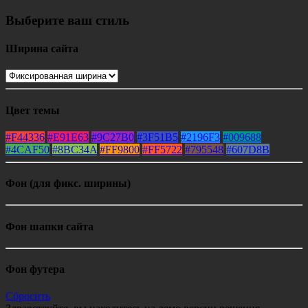
Выберите ваш стиль
Ширина сайта
Цвет темы
#F44336
#E91E63
#9C27B0
#3F51B5
#2196F3
#009688
#4CAF50
#8BC34A
#FF9800
#FF5722
#795548
#607D8B
Фон (для фикс. ширины)
Фон шапки сайта
Фон футера
Сбросить