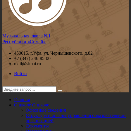
Музыкальная школа №1
Республики «Симай»
450015, г.Уфа, ул. Чернышевского, д.82
+7 (347) 246-85-00
mail@simai.ru
Войти
Главная
О школе
О школе
Основные сведения
Структура и органы управления образовательной
организацией
Документы