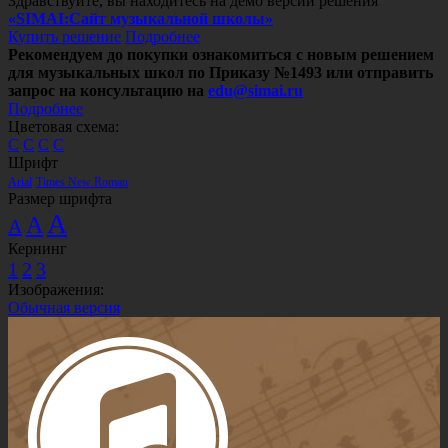
Здравствуйте, вы находитесь на демо версии решения
«SIMAI:Сайт музыкальной школы»
Купить решение
Подробнее
Рекомендуем до покупки ознакомиться с новым решением
для музыкальных школ по Приказу №1493 или отправить
запрос на консультацию на
edu@simai.ru
Подробнее
Цветовая схема:
C
C
C
C
Шрифт
Arial
Times New Roman
Размер шрифта
A
A
A
Кернинг
1
2
3
Изображения:
Обычная версия