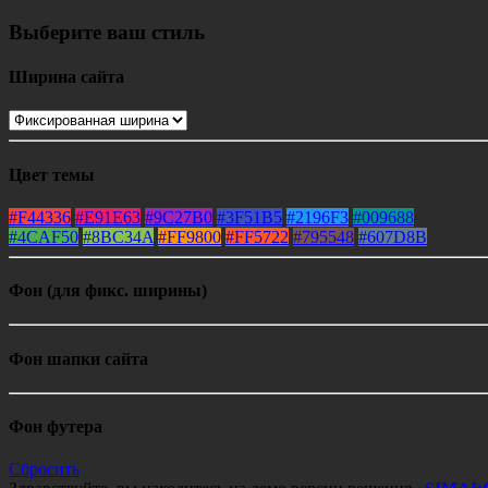
Выберите ваш стиль
Ширина сайта
Цвет темы
#F44336
#E91E63
#9C27B0
#3F51B5
#2196F3
#009688
#4CAF50
#8BC34A
#FF9800
#FF5722
#795548
#607D8B
Фон (для фикс. ширины)
Фон шапки сайта
Фон футера
Сбросить