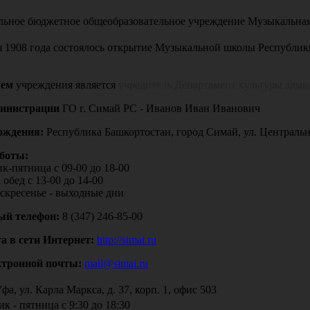
ьное бюджетное общеобразовательное учреждение Музыкальна
я 1908 года состоялось открытие Музыкальной школы Республи
лем
учреждения является
учредитель Департамент культуры адм
министрации
ГО г. Симай РС - Иванов Иван Иванович
ождения:
Республика Башкортостан, город Симай, ул. Центральн
боты:
к-пятница с 09-00 до 18-00
 обед с 13-00 до 14-00
оскресенье - выходные дни
ый телефон:
8 (347) 246-85-00
а в сети Интернет:
http://simai.ru
ктронной почты:
mail@simai.ru
Уфа, ул. Карла Маркса, д. 37, корп. 1, офис 503
к - пятница с 9:30 до 18:30