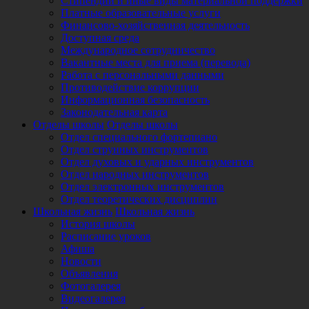
Стипендии и иные виды материальной поддержки
Платные образовательные услуги
Финансово-хозяйственная деятельность
Доступная среда
Международное сотрудничество
Вакантные места для приема (перевода)
Работа с персональными данными
Противодействие коррупции
Информационная безопасность
Законодательная карта
Отделы школы
Отделы школы
Отдел специального фортепиано
Отдел струнных инструментов
Отдел духовых и ударных инструментов
Отдел народных инструментов
Отдел электронных инструментов
Отдел теоретических дисциплин
Школьная жизнь
Школьная жизнь
История школы
Расписание уроков
Афиша
Новости
Объявления
Фотогалерея
Видеогалерея