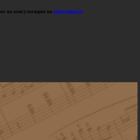
ос на консультацию на
edu@simai.ru