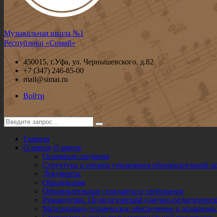
Музыкальная школа №1
Республики «Симай»
450015, г.Уфа, ул. Чернышевского, д.82
+7 (347) 246-85-00
mail@simai.ru
Войти
Главная
О школе
О школе
Основные сведения
Структура и органы управления образовательной о
Документы
Образование
Образовательные стандарты и требования
Руководство. Педагогический (научно-педагогическ
Материально-техническое обеспечение и оснащенно