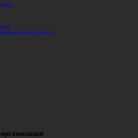
зацией
остав
бразовательного процесса
 организации