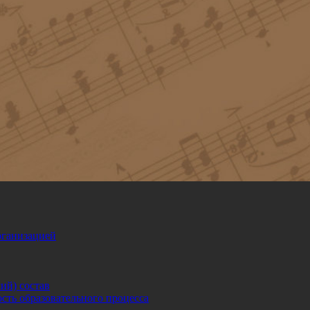
рганизацией
ий) состав
сть образовательного процесса