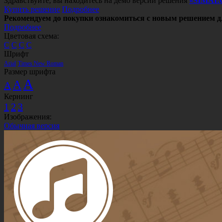
Здравствуйте, вы находитесь на демо версии решения
«SIMAI:
Купить решение
Подробнее
Рекомендуем до покупки ознакомиться с новым решением д
Подробнее
Цветовая схема:
C
C
C
C
Шрифт
Arial
Times New Roman
Размер шрифта
A
A
A
Кернинг
1
2
3
Изображения:
Обычная версия