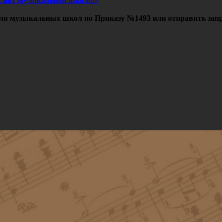
Сайт музыкальной школы»
ля музыкальных школ по Приказу №1493 или отправить запр