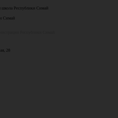
я школа Республики Симай
ки Симай
инистрации Республики Симай
ая, 28