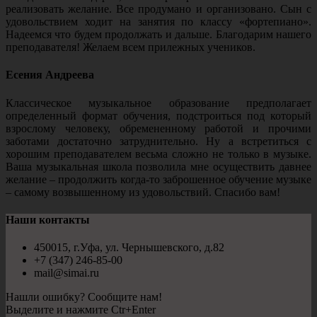
реализовать желание. Все продумано и организовано. Сын с
удовольствием ходит на занятия по классу «фортепиано».
Надеемся что будем продолжать и дальше. Благодарим нашего
преподавателя! Желаем всем прилежных учеников.
Есения Андреева
Классическое музыкальное образование предполагает
определенный формат обучения, подстроиться под который
взрослому человеку, обремененному работой и прочими
заботами достаточно затруднительно. Ну а встретиться с
хорошим преподавателем весьма сложно не только в музыке.
Ваша музыкальная школа позволила мне осуществить давнее
желание – продолжить когда-то заброшенное обучение музыке
– самому возвышенному из удовольствий. Спасибо вам!
Наши контакты
450015, г.Уфа, ул. Чернышевского, д.82
+7 (347) 246-85-00
mail@simai.ru
Нашли ошибку? Сообщите нам!
Выделите и нажмите Ctr+Enter