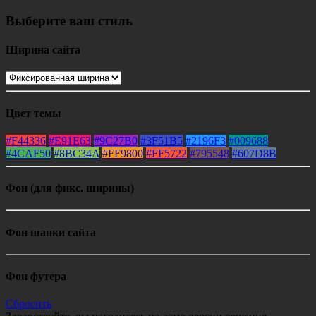
Выберите ваш стиль
Ширина сайта
Цвет темы
#F44336
#E91E63
#9C27B0
#3F51B5
#2196F3
#009688
#4CAF50
#8BC34A
#FF9800
#FF5722
#795548
#607D8B
Фон (для фикс. ширины)
Фон шапки сайта
Фон футера
Сбросить