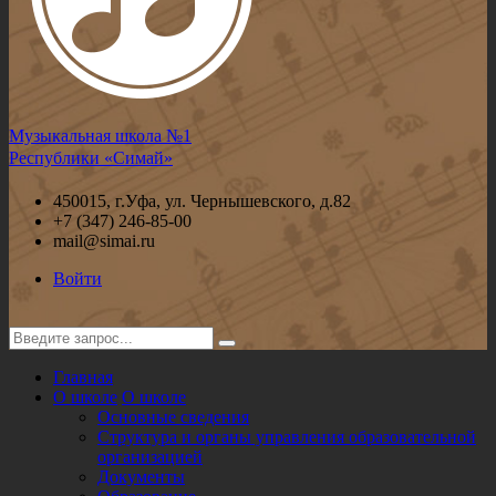
Музыкальная школа №1
Республики «Симай»
450015, г.Уфа, ул. Чернышевского, д.82
+7 (347) 246-85-00
mail@simai.ru
Войти
Главная
О школе
О школе
Основные сведения
Структура и органы управления образовательной
организацией
Документы