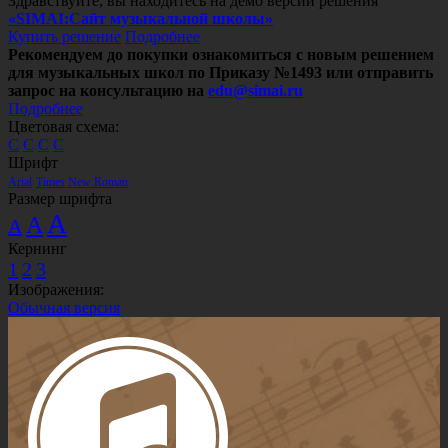
Здравствуйте, вы находитесь на демо версии решения
«SIMAI:Сайт музыкальной школы»
Купить решение
Подробнее
Рекомендуем до покупки ознакомиться с новым решением
для музыкальных школ по Приказу №1493 или отправить
запрос на консультацию на
edu@simai.ru
Подробнее
Цветовая схема:
C
C
C
C
Шрифт
Arial
Times New Roman
Размер шрифта
A
A
A
Кернинг
1
2
3
Изображения:
Обычная версия