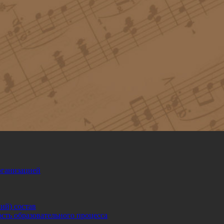
рганизацией
ий) состав
сть образовательного процесса