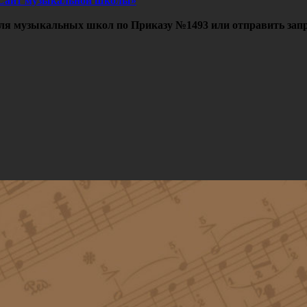
Сайт музыкальной школы»
ля музыкальных школ по Приказу №1493 или отправить запр