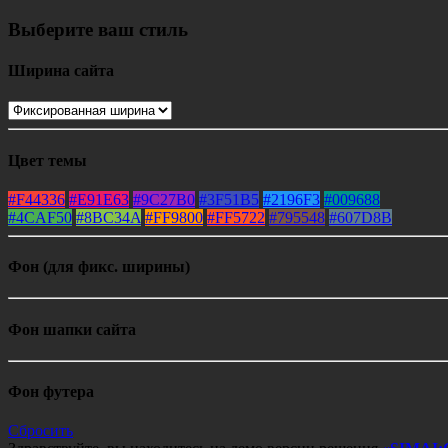
Выберите ваш стиль
Ширина сайта
Цвет темы
#F44336
#E91E63
#9C27B0
#3F51B5
#2196F3
#009688
#4CAF50
#8BC34A
#FF9800
#FF5722
#795548
#607D8B
Фон (для фикс. ширины)
Фон шапки сайта
Фон футера
Сбросить