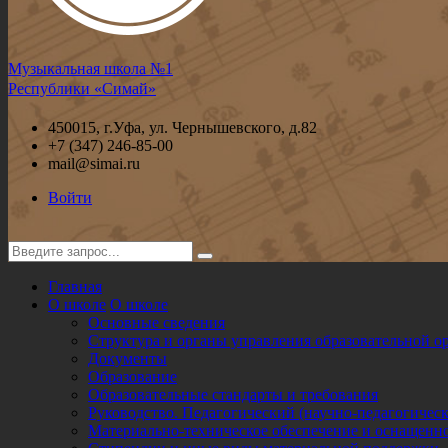
Музыкальная школа №1
Республики «Симай»
450015, г.Уфа, ул. Чернышевского, д.82
+7 (347) 246-85-00
mail@simai.ru
Войти
Главная
О школе
О школе
Основные сведения
Структура и органы управления образовательной о
Документы
Образование
Образовательные стандарты и требования
Руководство. Педагогический (научно-педагогическ
Материально-техническое обеспечение и оснащенно