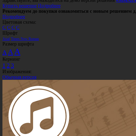
Здравствуйте, вы находитесь на демо версии решения
«SIMAI:
Купить решение
Подробнее
Рекомендуем до покупки ознакомиться с новым решением д
Подробнее
Цветовая схема:
C
C
C
C
Шрифт
Arial
Times New Roman
Размер шрифта
A
A
A
Кернинг
1
2
3
Изображения:
Обычная версия