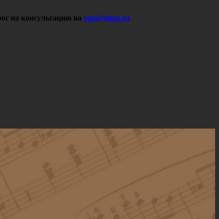
ос на консультацию на
edu@simai.ru