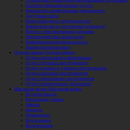
Стипендии и иные виды материальной поддержки
Платные образовательные услуги
Финансово-хозяйственная деятельность
Доступная среда
Международное сотрудничество
Вакантные места для приема (перевода)
Работа с персональными данными
Противодействие коррупции
Информационная безопасность
Законодательная карта
Отделы школы
Отделы школы
Отдел специального фортепиано
Отдел струнных инструментов
Отдел духовых и ударных инструментов
Отдел народных инструментов
Отдел электронных инструментов
Отдел теоретических дисциплин
Школьная жизнь
Школьная жизнь
История школы
Расписание уроков
Афиша
Новости
Объявления
Фотогалерея
Видеогалерея