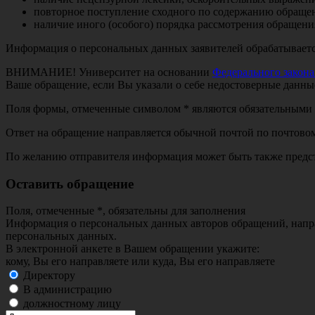
повторное поступление сходного по содержанию обращени
наличие иного (особого) порядка рассмотрения обращен
Информация о персональных данных заявителей обрабатываетс
ВНИМАНИЕ! Университет на основании
Федерального закона
Ваше обращение, если Вы указали о себе недостоверные данные
Поля формы, отмеченные символом * являются обязательными 
Ответ на обращение направляется обычной почтой по почтовом
По желанию отправителя информация может быть также предста
Оставить обращение
Поля, отмеченные *, обязательны для заполнения
Информация о персональных данных авторов обращений, направ
персональных данных.
В электронной анкете в Вашем обращении укажите:
кому, Вы его направляете или куда, Вы его направляете
Директору
В администрацию
должностному лицу