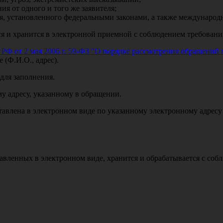
я от одного и того же заявителя;
ия, установленного федеральными законами, а также междунаро
я и хранится в электронной приемной с соблюдением требовани
 РФ от 2 мая 2006 г. 59-ФЗ "О порядке рассмотрения обращений
 (Ф.И.О., адрес).
для заполнения.
у адресу, указанному в обращении.
влена в электронном виде по указанному электронному адресу 
ленных в электронном виде, хранится и обрабатывается с собл