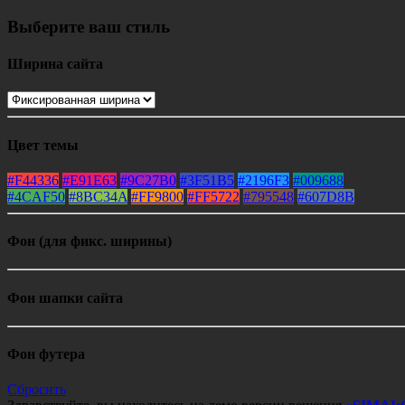
Выберите ваш стиль
Ширина сайта
Цвет темы
#F44336
#E91E63
#9C27B0
#3F51B5
#2196F3
#009688
#4CAF50
#8BC34A
#FF9800
#FF5722
#795548
#607D8B
Фон (для фикс. ширины)
Фон шапки сайта
Фон футера
Сбросить