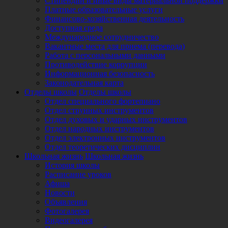
Стипендии и иные виды материальной поддержки
Платные образовательные услуги
Финансово-хозяйственная деятельность
Доступная среда
Международное сотрудничество
Вакантные места для приема (перевода)
Работа с персональными данными
Противодействие коррупции
Информационная безопасность
Законодательная карта
Отделы школы
Отделы школы
Отдел специального фортепиано
Отдел струнных инструментов
Отдел духовых и ударных инструментов
Отдел народных инструментов
Отдел электронных инструментов
Отдел теоретических дисциплин
Школьная жизнь
Школьная жизнь
История школы
Расписание уроков
Афиша
Новости
Объявления
Фотогалерея
Видеогалерея