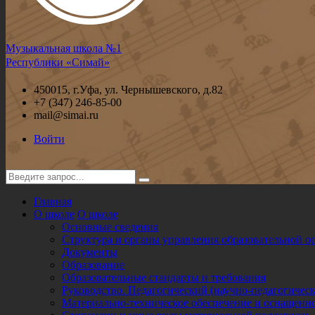
Музыкальная школа №1
Республики «Симай»
450015, г.Уфа, ул. Чернышевского, д.82
+7 (347) 246-85-00
mail@simai.ru
Войти
Главная
О школе
О школе
Основные сведения
Структура и органы управления образовательной о
Документы
Образование
Образовательные стандарты и требования
Руководство. Педагогический (научно-педагогическ
Материально-техническое обеспечение и оснащенно