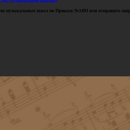
Сайт музыкальной школы»
ля музыкальных школ по Приказу №1493 или отправить запр