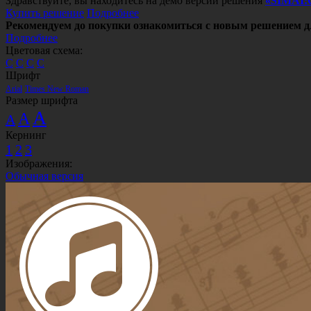
Здравствуйте, вы находитесь на демо версии решения
«SIMAI:
Купить решение
Подробнее
Рекомендуем до покупки ознакомиться с новым решением д
Подробнее
Цветовая схема:
C
C
C
C
Шрифт
Arial
Times New Roman
Размер шрифта
A
A
A
Кернинг
1
2
3
Изображения:
Обычная версия