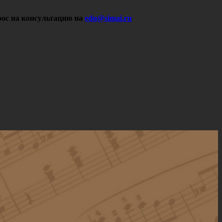
ос на консультацию на
edu@simai.ru