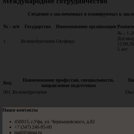
Международное сотрудничество
Сведения о заключенных и планируемых к закл
№ – п/п
Государство
Наименование организации
Реквизи
№ – 1-2
Договор
1
Великобритания
Оксфорд
12.09.2
5 лет
Наименование профессии, специальности,
На
Код
направления подготовки
001
Великобритания
Окс
Наши контакты
450015, г.Уфа, ул. Чернышевского, д.82
+7 (347) 246-85-00
mail@simai.ru