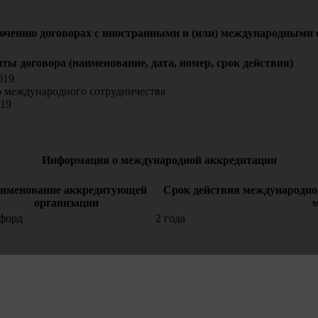
ючению договорах с иностранными и (или) международными о
ты договора (наименование, дата, номер, срок действия)
019
 международного сотрудничества
019
Информация о международной аккредитации
именование аккредитующей
Срок действия международной
организации
м
форд
2 года