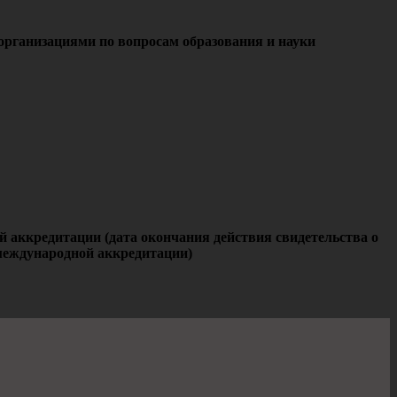
рганизациями по вопросам образования и науки
 аккредитации (дата окончания действия свидетельства о
еждународной аккредитации)