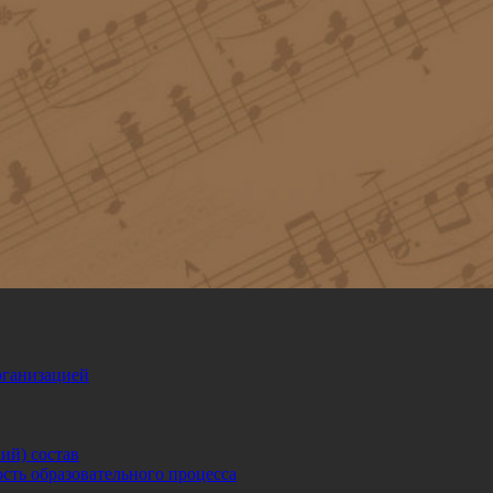
рганизацией
ий) состав
сть образовательного процесса