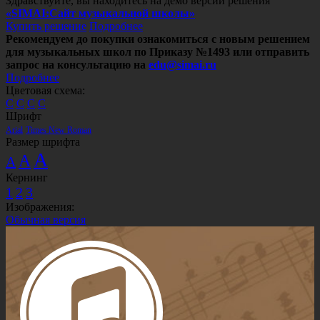
Здравствуйте, вы находитесь на демо версии решения
«SIMAI:Сайт музыкальной школы»
Купить решение
Подробнее
Рекомендуем до покупки ознакомиться с новым решением
для музыкальных школ по Приказу №1493 или отправить
запрос на консультацию на
edu@simai.ru
Подробнее
Цветовая схема:
C
C
C
C
Шрифт
Arial
Times New Roman
Размер шрифта
A
A
A
Кернинг
1
2
3
Изображения:
Обычная версия