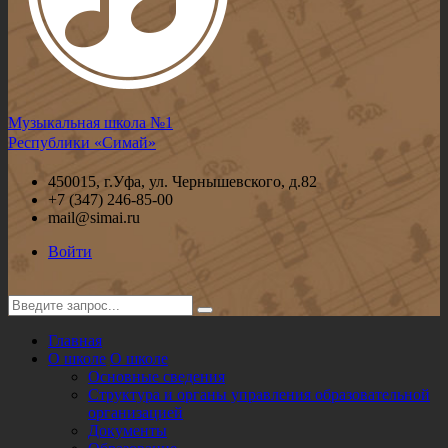
Музыкальная школа №1
Республики «Симай»
450015, г.Уфа, ул. Чернышевского, д.82
+7 (347) 246-85-00
mail@simai.ru
Войти
Главная
О школе
О школе
Основные сведения
Структура и органы управления образовательной
организацией
Документы