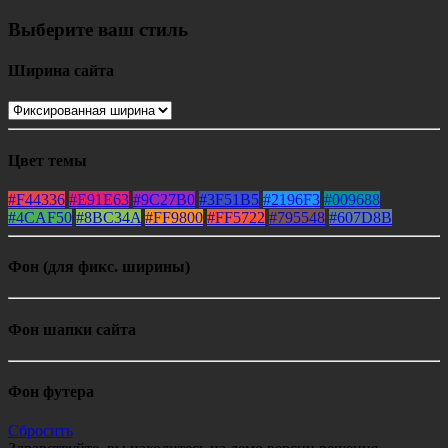
Выберите ваш стиль
Ширина сайта
Цвет темы
#F44336
#E91E63
#9C27B0
#3F51B5
#2196F3
#009688
#4CAF50
#8BC34A
#FF9800
#FF5722
#795548
#607D8B
Фон (для фикс. ширины)
Фон шапки сайта
Фон футера
Сбросить