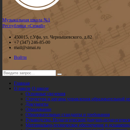
Музыкальная школа №1
Республики «Симай»
450015, г.Уфа, ул. Чернышевского, д.82
+7 (347) 246-85-00
mail@simai.ru
Войти
Главная
О школе
О школе
Основные сведения
Структура и органы управления образовательной о
Документы
Образование
Образовательные стандарты и требования
Руководство. Педагогический (научно-педагогическ
Материально-техническое обеспечение и оснащенно