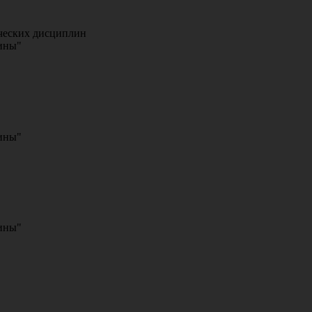
ческих дисциплин
ины"
ины"
ины"