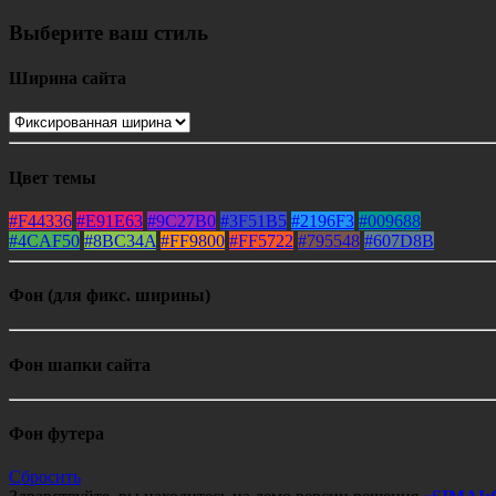
Выберите ваш стиль
Ширина сайта
Цвет темы
#F44336
#E91E63
#9C27B0
#3F51B5
#2196F3
#009688
#4CAF50
#8BC34A
#FF9800
#FF5722
#795548
#607D8B
Фон (для фикс. ширины)
Фон шапки сайта
Фон футера
Сбросить