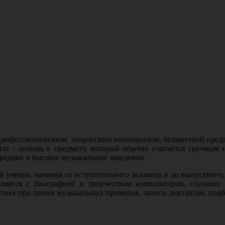
рофессионализмом, творческим потенциалом, беззаветной преда
тат - любовь к предмету, который обычно считается скучным и
средние и высшие музыкальные заведения.
дый ученик, начиная со вступительного экзамена и до выпускног
комятся с биографией и творчеством композиторов, слушают
актике при пении музыкальных примеров, записи диктантов, по