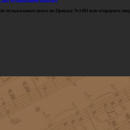
Сайт музыкальной школы»
ля музыкальных школ по Приказу №1493 или отправить запр