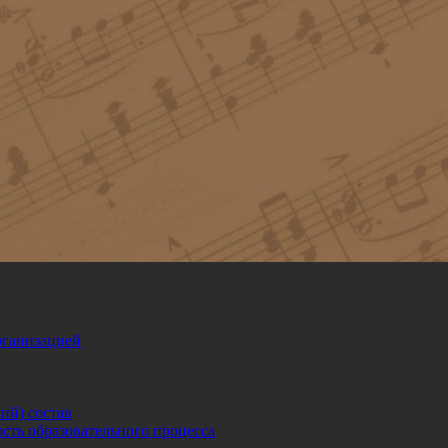
рганизацией
ий) состав
сть образовательного процесса