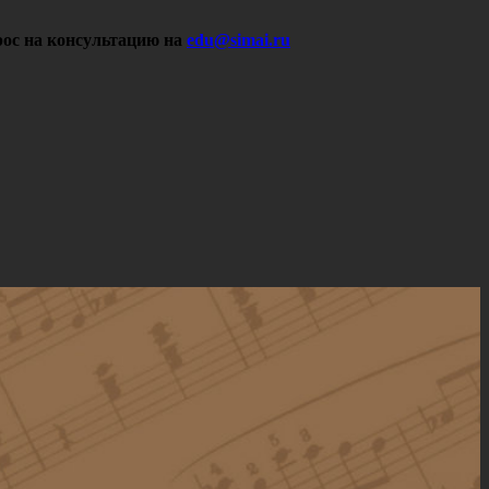
ос на консультацию на
edu@simai.ru