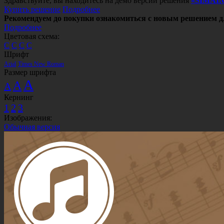
Здравствуйте, вы находитесь на демо версии решения
«SIMAI:
Купить решение
Подробнее
Рекомендуем до покупки ознакомиться с новым решением д
Подробнее
Цветовая схема:
C
C
C
C
Шрифт
Arial
Times New Roman
Размер шрифта
A
A
A
Кернинг
1
2
3
Изображения:
Обычная версия