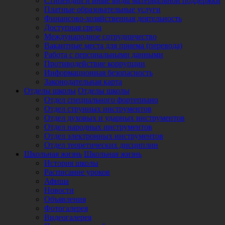
Стипендии и иные виды материальной поддержки
Платные образовательные услуги
Финансово-хозяйственная деятельность
Доступная среда
Международное сотрудничество
Вакантные места для приема (перевода)
Работа с персональными данными
Противодействие коррупции
Информационная безопасность
Законодательная карта
Отделы школы
Отделы школы
Отдел специального фортепиано
Отдел струнных инструментов
Отдел духовых и ударных инструментов
Отдел народных инструментов
Отдел электронных инструментов
Отдел теоретических дисциплин
Школьная жизнь
Школьная жизнь
История школы
Расписание уроков
Афиша
Новости
Объявления
Фотогалерея
Видеогалерея