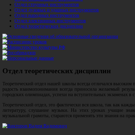
Отдел струнных инструментов
Отдел духовых и ударных инструментов
Отдел народных инструментов
Отдел электронных инструментов
Отдел теоретических дисциплин
Отдел теоретических дисциплин
Теоретический отдел нашей школы всегда отличался высоким п
радость взаимопонимания всегда приносила желаемый резуль
городских олимпиадах, успехи на вступительных экзаменах в 
Теоретический отдел, это фактически вся школа, так как каж
литературу, слушание музыки. На этих уроках учащие зна
музыкальной грамоты, стараются применять эти знания на пр