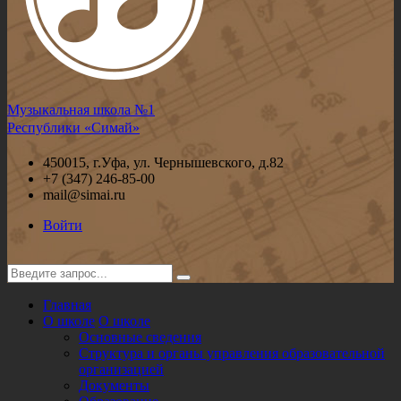
Музыкальная школа №1
Республики «Симай»
450015, г.Уфа, ул. Чернышевского, д.82
+7 (347) 246-85-00
mail@simai.ru
Войти
Главная
О школе
О школе
Основные сведения
Структура и органы управления образовательной
организацией
Документы