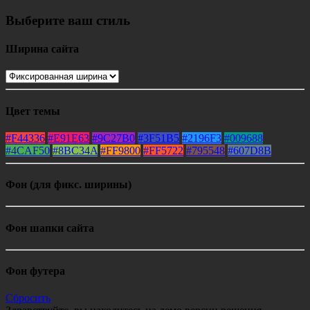
Выберите ваш стиль
Ширина сайта
Цвет темы
#F44336
#E91E63
#9C27B0
#3F51B5
#2196F3
#009688
#4CAF50
#8BC34A
#FF9800
#FF5722
#795548
#607D8B
Фон (для фикс. ширины)
Фон шапки сайта
Фон футера
Сбросить