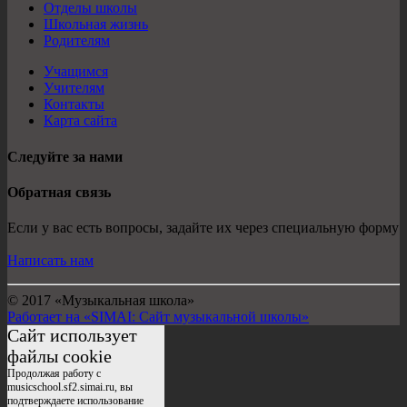
Отделы школы
Школьная жизнь
Родителям
Учащимся
Учителям
Контакты
Карта сайта
Следуйте за нами
Обратная связь
Если у вас есть вопросы, задайте их через специальную форму
Написать нам
© 2017 «Музыкальная школа»
Работает на «SIMAI: Сайт музыкальной школы»
Сайт использует
файлы cookie
Продолжая работу с
musicschool.sf2.simai.ru, вы
подтверждаете использование