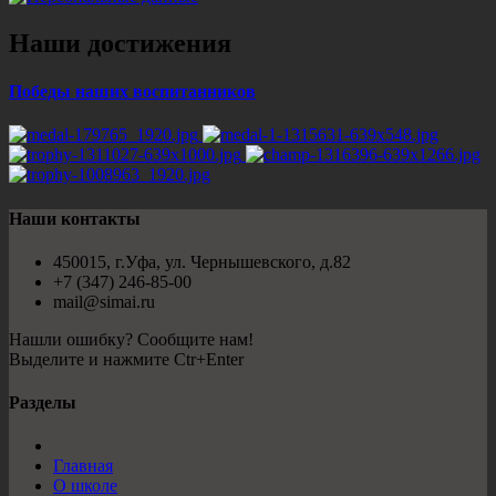
Наши достижения
Победы наших воспитанников
Наши контакты
450015, г.Уфа, ул. Чернышевского, д.82
+7 (347) 246-85-00
mail@simai.ru
Нашли ошибку? Сообщите нам!
Выделите и нажмите Ctr+Enter
Разделы
Главная
О школе