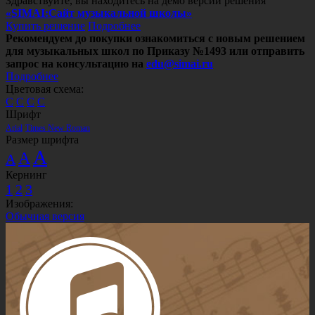
Здравствуйте, вы находитесь на демо версии решения
«SIMAI:Сайт музыкальной школы»
Купить решение
Подробнее
Рекомендуем до покупки ознакомиться с новым решением
для музыкальных школ по Приказу №1493 или отправить
запрос на консультацию на
edu@simai.ru
Подробнее
Цветовая схема:
C
C
C
C
Шрифт
Arial
Times New Roman
Размер шрифта
A
A
A
Кернинг
1
2
3
Изображения:
Обычная версия