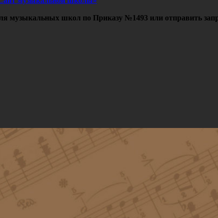
Сайт музыкальной школы»
ля музыкальных школ по Приказу №1493 или отправить запр