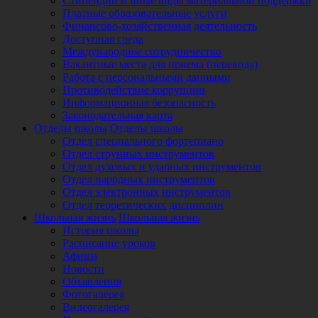
Стипендии и иные виды материальной поддержки
Платные образовательные услуги
Финансово-хозяйственная деятельность
Доступная среда
Международное сотрудничество
Вакантные места для приема (перевода)
Работа с персональными данными
Противодействие коррупции
Информационная безопасность
Законодательная карта
Отделы школы
Отделы школы
Отдел специального фортепиано
Отдел струнных инструментов
Отдел духовых и ударных инструментов
Отдел народных инструментов
Отдел электронных инструментов
Отдел теоретических дисциплин
Школьная жизнь
Школьная жизнь
История школы
Расписание уроков
Афиша
Новости
Объявления
Фотогалерея
Видеогалерея