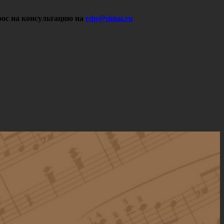
ос на консультацию на
edu@simai.ru