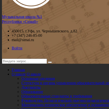
Музыкальная школа №1
Республики «Симай»
450015, г.Уфа, ул. Чернышевского, д.82
+7 (347) 246-85-00
mail@simai.ru
Войти
Главная
О школе
О школе
Основные сведения
Структура и органы управления образовательной о
Документы
Образование
Образовательные стандарты и требования
Руководство. Педагогический (научно-педагогическ
Материально-техническое обеспечение и оснащенно