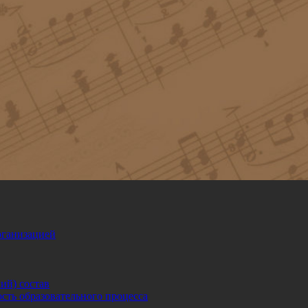
рганизацией
ий) состав
сть образовательного процесса