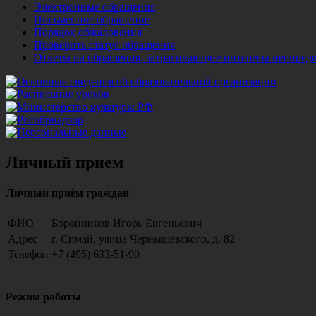
Электронные обращения
Письменное обращение
Порядок обжалования
Проверить статус обращения
Ответы на обращения, затрагивающие интересы неопреде
Личный прием
Личный приём граждан
ФИО
Боронников Игорь Евгеньевич
Адрес
г. Симай, улица Чернышевского, д. 82
Телефон
+7 (495) 633-51-90
Режим работы