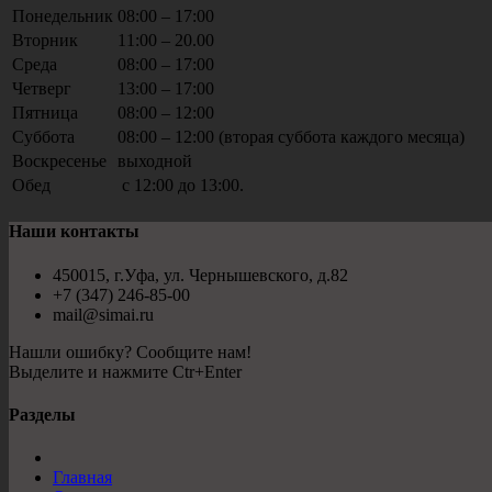
Понедельник
08:00 – 17:00
Вторник
11:00 – 20.00
Среда
08:00 – 17:00
Четверг
13:00 – 17:00
Пятница
08:00 – 12:00
Суббота
08:00 – 12:00 (вторая суббота каждого месяца)
Воскресенье
выходной
Обед
с 12:00 до 13:00.
Наши контакты
450015, г.Уфа, ул. Чернышевского, д.82
+7 (347) 246-85-00
mail@simai.ru
Нашли ошибку? Сообщите нам!
Выделите и нажмите Ctr+Enter
Разделы
Главная