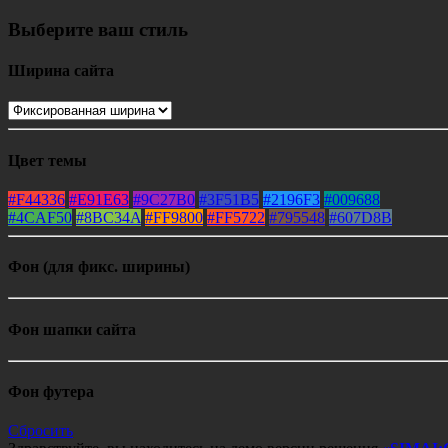
Выберите ваш стиль
Ширина сайта
Цвет темы
#F44336
#E91E63
#9C27B0
#3F51B5
#2196F3
#009688
#4CAF50
#8BC34A
#FF9800
#FF5722
#795548
#607D8B
Фон (для фикс. ширины)
Фон шапки сайта
Фон футера
Сбросить