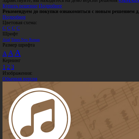
Здравствуйте, вы находитесь на демо версии решения
«SIMAI:
Купить решение
Подробнее
Рекомендуем до покупки ознакомиться с новым решением д
Подробнее
Цветовая схема:
C
C
C
C
Шрифт
Arial
Times New Roman
Размер шрифта
A
A
A
Кернинг
1
2
3
Изображения:
Обычная версия