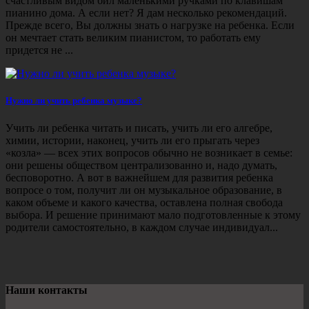
счастливым видом бил маленькими ручками по клавишам
пианино дома. А если нет? Я дам несколько рекомендаций.
Прежде всего, Вы должны знать о нагрузке на ребенка. Если
он мечтает стать великим пианистом, то работать ему
придется не ...
Нужно ли учить ребенка музыке?
Учить ли ребенка читать и писать, учить ли его алгебре,
химии, истории, наконец, учить ли его прыгать через
«козла» — всех этих вопросов обычно не возникает в семье:
они решены обществом централизованно и, надо думать,
бесповоротно. А вот в важнейшем для развития ребенка
вопросе о том, получит ли он музыкальное образование, в
каком объеме и какого качества, оставлена полная свобода
выбора. И решение принимают мало подготовленные к этому
родители самостоятельно, в каждом случае индивидуал...
Наши контакты