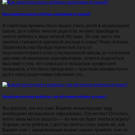
Как заинтересовать ребёнка занятиями музыкой?
В советские времена было модно учить детей в музыкальной
школе, да и сейчас многие родители желают приобщить
своего ребёнка к миру вечной Музыки. Но как часто эти
занятия становятся причиной разлада в семье! Noam Armonn,
Shutterstock.com Пройдя тернистый путь от
подготовительного класса музыкальной школы до получения
диплома об окончании консерватории, хочется поделиться
мыслями о том, что помогало в овладении профессией
музыканта, а что было преодолено с чувством ненавистного
долга перед родителями (обучение сто...
Какой инструмент выбрать для обучения ребенка музыке?
Вы решили, что все-таки Вашему ненаглядному чаду
необходимо музыкальное образование. Прелестно! Осталось
всего лишь малую радость — на чем он будет учиться играть?
Хорошо, если ребенок с детства мечтал стать таким же, как
Башмет или с завороженным видом слушал тромбон, или со