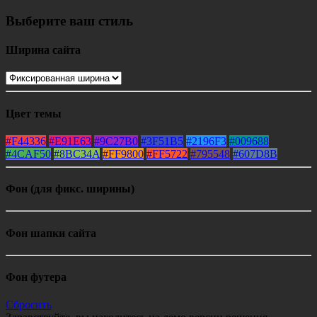
Выберите ваш стиль
Ширина сайта
Цвет темы
#F44336
#E91E63
#9C27B0
#3F51B5
#2196F3
#009688
#4CAF50
#8BC34A
#FF9800
#FF5722
#795548
#607D8B
Фон (для фикс. ширины)
Фон шапки сайта
Фон футера
Сбросить