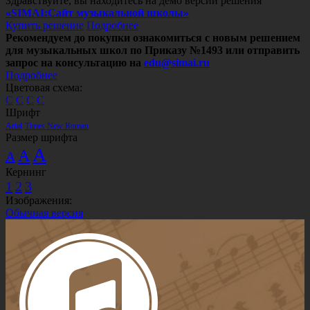
Здравствуйте, вы находитесь на демо версии решения
«SIMAI:Сайт музыкальной школы»
Купить решение
Подробнее
Рекомендуем до покупки ознакомиться с новым решением
для музыкальных школ по Приказу №1493 или отправить
запрос на консультацию на
edu@simai.ru
Подробнее
Цветовая схема:
C
C
C
C
Шрифт
Arial
Times New Roman
Размер шрифта
A
A
A
Кернинг
1
2
3
Изображения:
Обычная версия