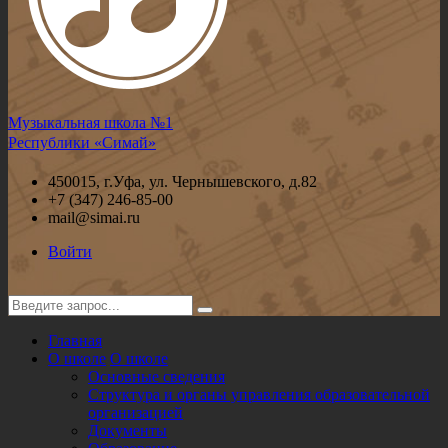
Музыкальная школа №1
Республики «Симай»
450015, г.Уфа, ул. Чернышевского, д.82
+7 (347) 246-85-00
mail@simai.ru
Войти
Главная
О школе
О школе
Основные сведения
Структура и органы управления образовательной
организацией
Документы